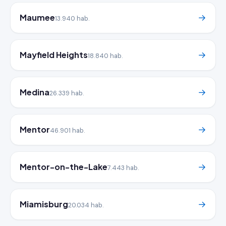
Maumee
→
13.940 hab.
Mayfield Heights
→
18.840 hab.
Medina
→
26.339 hab.
Mentor
→
46.901 hab.
Mentor-on-the-Lake
→
7.443 hab.
Miamisburg
→
20.034 hab.