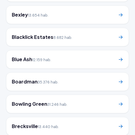
Bexley
→
13.654 hab.
Blacklick Estates
→
8.682 hab.
Blue Ash
→
12.159 hab.
Boardman
→
35.376 hab.
Bowling Green
→
31.246 hab.
Brecksville
→
13.440 hab.