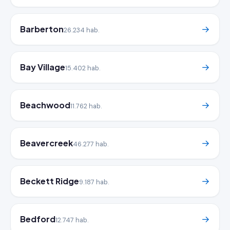
Barberton
→
26.234 hab.
Bay Village
→
15.402 hab.
Beachwood
→
11.762 hab.
Beavercreek
→
46.277 hab.
Beckett Ridge
→
9.187 hab.
Bedford
→
12.747 hab.