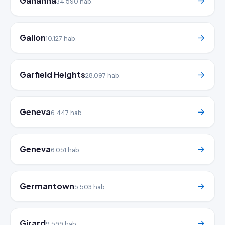
Gahanna
→
34.590 hab.
Galion
→
10.127 hab.
Garfield Heights
→
28.097 hab.
Geneva
→
6.447 hab.
Geneva
→
6.051 hab.
Germantown
→
5.503 hab.
Girard
→
9.599 hab.