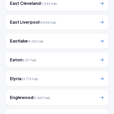
East Cleveland
→
17.344 hab.
East Liverpool
→
10.846 hab.
Eastlake
→
18.232 hab.
Eaton
→
8.217 hab.
Elyria
→
53.775 hab.
Englewood
→
13.460 hab.