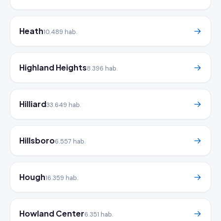
Heath
→
10.489 hab.
Highland Heights
→
8.396 hab.
Hilliard
→
33.649 hab.
Hillsboro
→
6.557 hab.
Hough
→
16.359 hab.
Howland Center
→
6.351 hab.