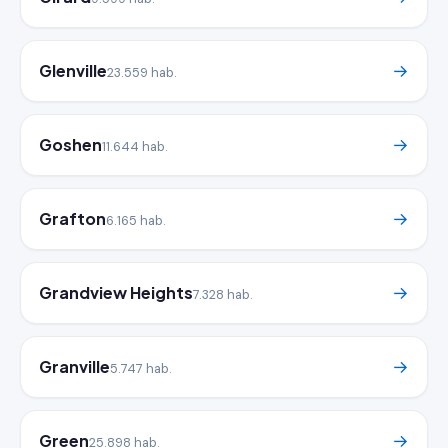
Glenville
→
23.559 hab.
Goshen
→
11.644 hab.
Grafton
→
6.165 hab.
Grandview Heights
→
7.328 hab.
Granville
→
5.747 hab.
Green
→
25.898 hab.