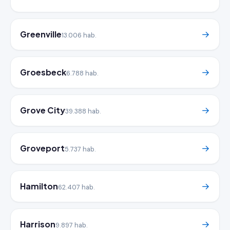
Greenville
→
13.006 hab.
Groesbeck
→
6.788 hab.
Grove City
→
39.388 hab.
Groveport
→
5.737 hab.
Hamilton
→
62.407 hab.
Harrison
→
9.897 hab.