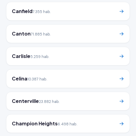
Canfield
→
7.355 hab.
Canton
→
71.885 hab.
Carlisle
→
5.259 hab.
Celina
→
10.387 hab.
Centerville
→
23.882 hab.
Champion Heights
→
6.498 hab.