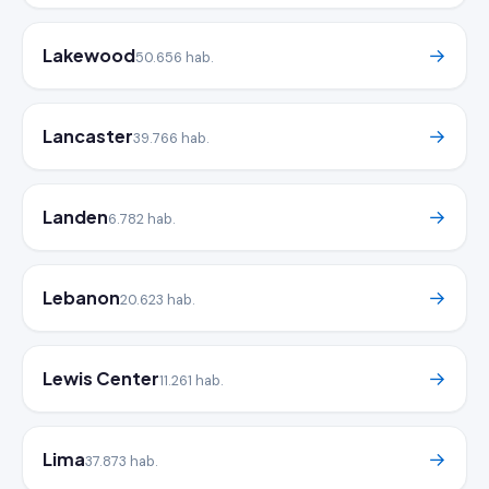
Lakewood
→
50.656 hab.
Lancaster
→
39.766 hab.
Landen
→
6.782 hab.
Lebanon
→
20.623 hab.
Lewis Center
→
11.261 hab.
Lima
→
37.873 hab.