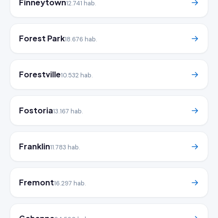
Finneytown
→
12.741 hab.
Forest Park
→
18.676 hab.
Forestville
→
10.532 hab.
Fostoria
→
13.167 hab.
Franklin
→
11.783 hab.
Fremont
→
16.297 hab.