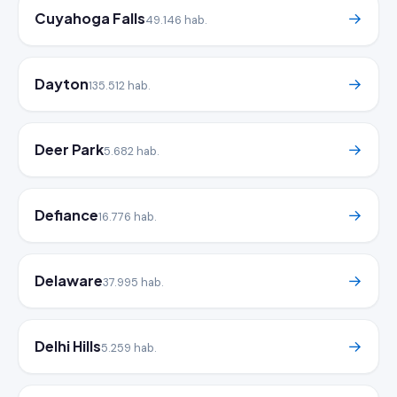
Cuyahoga Falls
→
49.146 hab.
Dayton
→
135.512 hab.
Deer Park
→
5.682 hab.
Defiance
→
16.776 hab.
Delaware
→
37.995 hab.
Delhi Hills
→
5.259 hab.