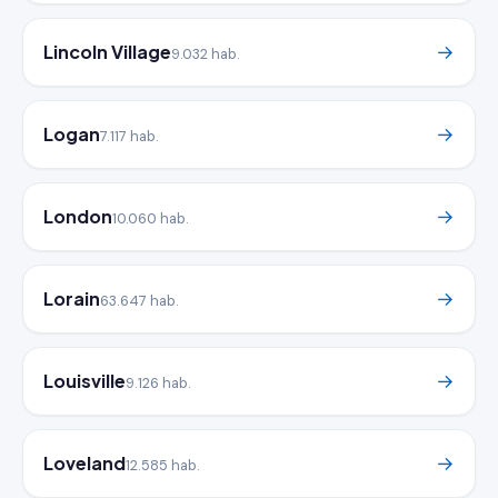
Lincoln Village
→
9.032 hab.
Logan
→
7.117 hab.
London
→
10.060 hab.
Lorain
→
63.647 hab.
Louisville
→
9.126 hab.
Loveland
→
12.585 hab.