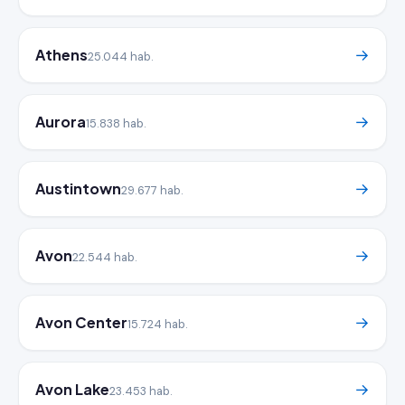
Athens
→
25.044 hab.
Aurora
→
15.838 hab.
Austintown
→
29.677 hab.
Avon
→
22.544 hab.
Avon Center
→
15.724 hab.
Avon Lake
→
23.453 hab.