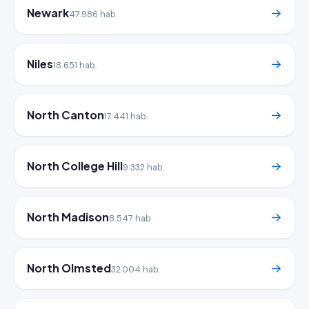
Newark
→
47.986 hab.
Niles
→
18.651 hab.
North Canton
→
17.441 hab.
North College Hill
→
9.332 hab.
North Madison
→
8.547 hab.
North Olmsted
→
32.004 hab.