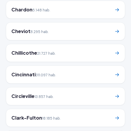
Chardon
→
5.148 hab.
Cheviot
→
8.295 hab.
Chillicothe
→
21.727 hab.
Cincinnati
→
311.097 hab.
Circleville
→
13.857 hab.
Clark-Fulton
→
18.185 hab.