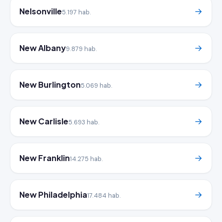
Nelsonville
→
5.197 hab.
New Albany
→
9.879 hab.
New Burlington
→
5.069 hab.
New Carlisle
→
5.693 hab.
New Franklin
→
14.275 hab.
New Philadelphia
→
17.484 hab.