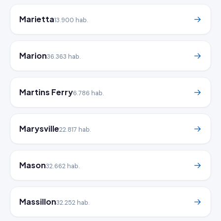
Marietta
→
13.900 hab.
Marion
→
36.363 hab.
Martins Ferry
→
6.786 hab.
Marysville
→
22.817 hab.
Mason
→
32.662 hab.
Massillon
→
32.252 hab.