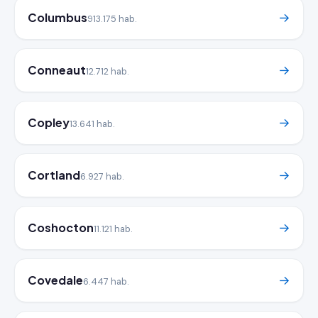
Columbus
→
913.175 hab.
Conneaut
→
12.712 hab.
Copley
→
13.641 hab.
Cortland
→
6.927 hab.
Coshocton
→
11.121 hab.
Covedale
→
6.447 hab.