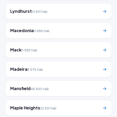
Lyndhurst
→
13.691 hab.
Macedonia
→
11.686 hab.
Mack
→
11.585 hab.
Madeira
→
8.976 hab.
Mansfield
→
46.830 hab.
Maple Heights
→
22.631 hab.