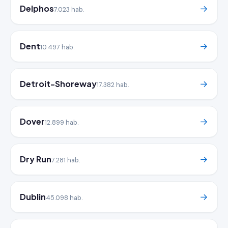
Delphos
→
7.023 hab.
Dent
→
10.497 hab.
Detroit-Shoreway
→
17.382 hab.
Dover
→
12.899 hab.
Dry Run
→
7.281 hab.
Dublin
→
45.098 hab.