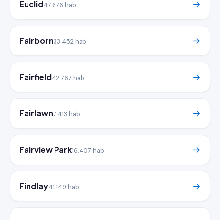
Euclid
→
47.676 hab.
Fairborn
→
33.452 hab.
Fairfield
→
42.767 hab.
Fairlawn
→
7.413 hab.
Fairview Park
→
16.407 hab.
Findlay
→
41.149 hab.