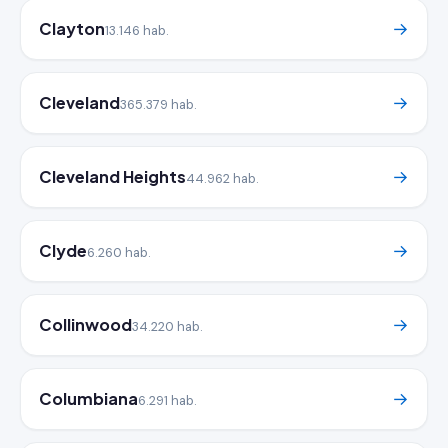
Clayton
→
13.146 hab.
Cleveland
→
365.379 hab.
Cleveland Heights
→
44.962 hab.
Clyde
→
6.260 hab.
Collinwood
→
34.220 hab.
Columbiana
→
6.291 hab.