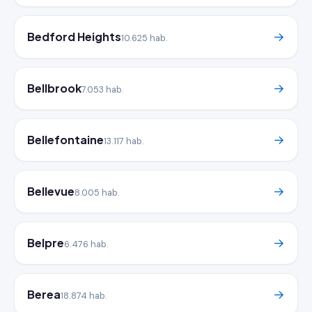
Bedford Heights
→
10.625 hab.
Bellbrook
→
7.053 hab.
Bellefontaine
→
13.117 hab.
Bellevue
→
8.005 hab.
Belpre
→
6.476 hab.
Berea
→
18.874 hab.