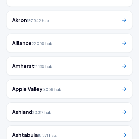
Akron
→
197.542 hab.
Alliance
→
22.055 hab.
Amherst
→
12.135 hab.
Apple Valley
→
5.058 hab.
Ashland
→
20.317 hab.
Ashtabula
→
18.371 hab.