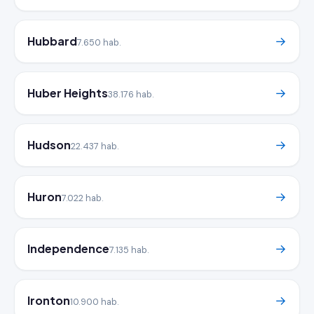
Hubbard
→
7.650 hab.
Huber Heights
→
38.176 hab.
Hudson
→
22.437 hab.
Huron
→
7.022 hab.
Independence
→
7.135 hab.
Ironton
→
10.900 hab.