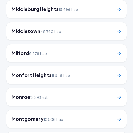
Middleburg Heights
→
15.696 hab.
Middletown
→
48.760 hab.
Milford
→
6.876 hab.
Monfort Heights
→
11.948 hab.
Monroe
→
13.393 hab.
Montgomery
→
10.506 hab.