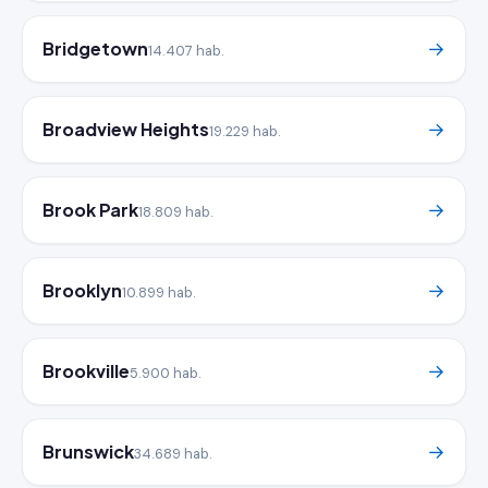
Bridgetown
→
14.407 hab.
Broadview Heights
→
19.229 hab.
Brook Park
→
18.809 hab.
Brooklyn
→
10.899 hab.
Brookville
→
5.900 hab.
Brunswick
→
34.689 hab.