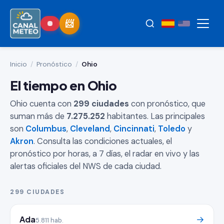
Inicio
/
Pronóstico
/
Ohio
El tiempo en Ohio
Ohio cuenta con
299 ciudades
con pronóstico, que
suman más de
7.275.252
habitantes. Las principales
son
Columbus
,
Cleveland
,
Cincinnati
,
Toledo
y
Akron
. Consulta las condiciones actuales, el
pronóstico por horas, a 7 días, el radar en vivo y las
alertas oficiales del NWS de cada ciudad.
299 CIUDADES
Ada
→
5.811 hab.