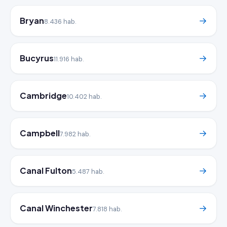
Bryan
→
8.436 hab.
Bucyrus
→
11.916 hab.
Cambridge
→
10.402 hab.
Campbell
→
7.982 hab.
Canal Fulton
→
5.487 hab.
Canal Winchester
→
7.818 hab.