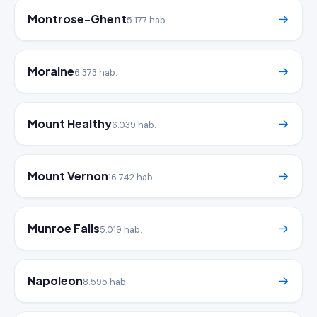
Montrose-Ghent
→
5.177 hab.
Moraine
→
6.373 hab.
Mount Healthy
→
6.039 hab.
Mount Vernon
→
16.742 hab.
Munroe Falls
→
5.019 hab.
Napoleon
→
8.595 hab.